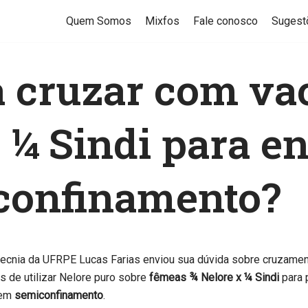
Quem Somos
Mixfos
Fale conosco
Sugest
a cruzar com va
 ¼ Sindi para e
confinamento?
ecnia da UFRPE Lucas Farias enviou sua dúvida sobre cruzament
 de utilizar Nelore puro sobre
fêmeas ¾ Nelore x ¼ Sindi
para 
 em
semiconfinamento
.