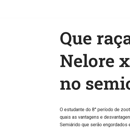
Pular
para
Que raç
o
conteúdo
Nelore x
no semi
O estudante do 8° período de zoot
quais as vantagens e desvantagens
Semiárido que serão engordados