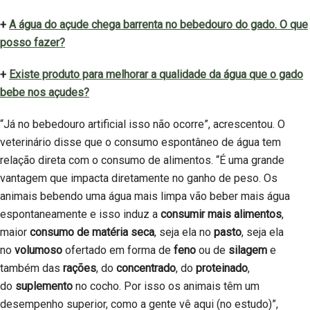
+
A água do açude chega barrenta no bebedouro do gado. O que
posso fazer?
+
Existe produto para melhorar a qualidade da água que o gado
bebe nos açudes?
“Já no bebedouro artificial isso não ocorre”, acrescentou. O
veterinário disse que o consumo espontâneo de água tem
relação direta com o consumo de alimentos. “É uma grande
vantagem que impacta diretamente no ganho de peso. Os
animais bebendo uma água mais limpa vão beber mais água
espontaneamente e isso induz a
consumir mais alimentos
,
maior
consumo de matéria seca
, seja ela no
pasto
, seja ela
no
volumoso
ofertado em forma de
feno
ou de
silagem
e
também das
rações
, do
concentrado
, do
proteinado
,
do
suplemento
no cocho. Por isso os animais têm um
desempenho superior, como a gente vê aqui (no estudo)”,