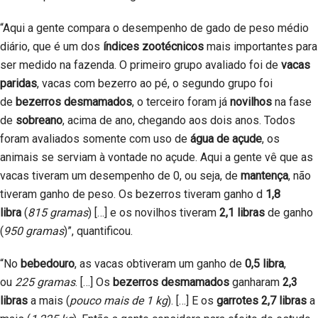
“Aqui a gente compara o desempenho de gado de peso médio
diário, que é um dos
índices zootécnicos
mais importantes para
ser medido na fazenda. O primeiro grupo avaliado foi de
vacas
paridas
, vacas com bezerro ao pé, o segundo grupo foi
de
bezerros desmamados
, o terceiro foram já
novilhos
na fase
de
sobreano
, acima de ano, chegando aos dois anos. Todos
foram avaliados somente com uso de
água de açude
, os
animais se serviam à vontade no açude. Aqui a gente vê que as
vacas tiveram um desempenho de 0, ou seja, de
mantença
, não
tiveram ganho de peso. Os bezerros tiveram ganho d
1,8
libra
(
815 gramas
) […] e os novilhos tiveram
2,1 libras
de ganho
(
950 gramas
)”, quantificou.
“No
bebedouro
, as vacas obtiveram um ganho de
0,5 libra
,
ou
225 gramas
. […] Os
bezerros desmamados
ganharam
2,3
libras
a mais (
pouco mais de 1 kg
). […] E os
garrotes
2,7 libras
a