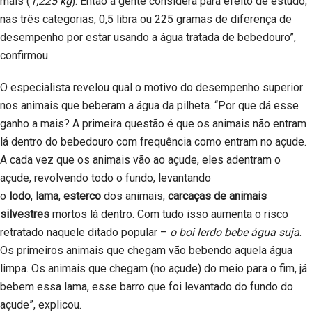
mais (
1,225 kg
). Então a gente considera para efeito de estudo,
nas três categorias, 0,5 libra ou 225 gramas de diferença de
desempenho por estar usando a água tratada de bebedouro”,
confirmou.
O especialista revelou qual o motivo do desempenho superior
nos animais que beberam a água da pilheta. “Por que dá esse
ganho a mais? A primeira questão é que os animais não entram
lá dentro do bebedouro com frequência como entram no açude.
A cada vez que os animais vão ao açude, eles adentram o
açude, revolvendo todo o fundo, levantando
o
lodo
,
lama
,
esterco
dos animais,
carcaças de animais
silvestres
mortos lá dentro. Com tudo isso aumenta o risco
retratado naquele ditado popular –
o boi lerdo bebe água suja
.
Os primeiros animais que chegam vão bebendo aquela água
limpa. Os animais que chegam (no açude) do meio para o fim, já
bebem essa lama, esse barro que foi levantado do fundo do
açude”, explicou.