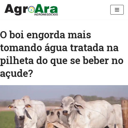
Pular
para
o
O boi engorda mais
conteúdo
tomando água tratada na
pilheta do que se beber no
açude?