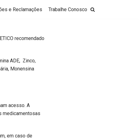
ões e Reclamações
Trabalhe Conosco
TICO recomendado
amina ADE, Zinco,
cuária, Monensina
nham acesso. A
ias medicamentosas
jum, em caso de