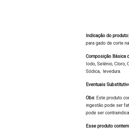
Pular
para
o
Indicação do produto
conteúdo
para gado de corte n
Composição Básica d
Iodo, Selênio, Cloro,
Sódica, levedura.
Eventuais Substituti
Obs
: Este produto c
ingestão pode ser fa
pode ser contraindic
Esse produto contem