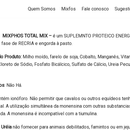
Quem Somos
Mixfos
Fale conosco
Sugest
:
MIXPHOS TOTAL MIX –
é um SUPLEMNTO PROTEICO ENERGE
a fase de RECRIA e engorda à pasto.
o Produto:
Milho moído, farelo de soja, Cobalto, Manganês, Vit
 Cloreto de Sódio, Fosfato Bicálcico, Sulfato de Cálcio, Ureia Pe
vos
: Não Há.
ontém ionóforo. Não permitir que cavalos ou outros equídeos te
tal. A utilização simultânea da monensina com outras substanc
ada. A monensina é incompatível com a tiumulina.
 Uréia
não fornecer para animais debilitados, famintos ou em je